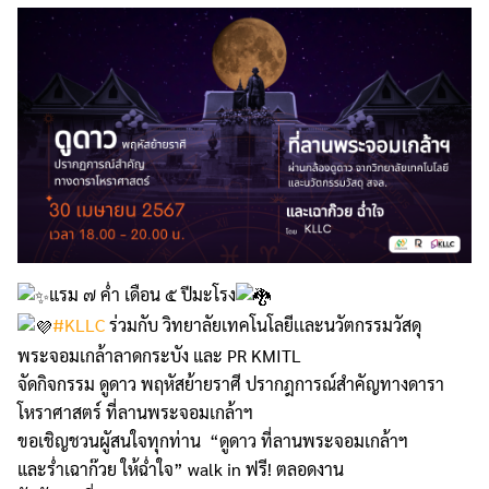
แรม ๗ ค่ำ เดือน ๕ ปีมะโรง
#KLLC
ร่วมกับ วิทยาลัยเทคโนโลยีเเละนวัตกรรมวัสดุ
พระจอมเกล้าลาดกระบัง และ PR KMITL
จัดกิจกรรม ดูดาว พฤหัสย้ายราศี ปรากฎการณ์สำคัญทางดารา
โหราศาสตร์ ที่ลานพระจอมเกล้าฯ
ขอเชิญชวนผูัสนใจทุกท่าน “ดูดาว ที่ลานพระจอมเกล้าฯ
และร่ำเฉาก๊วย ให้ฉ่ำใจ” walk in ฟรี! ตลอดงาน