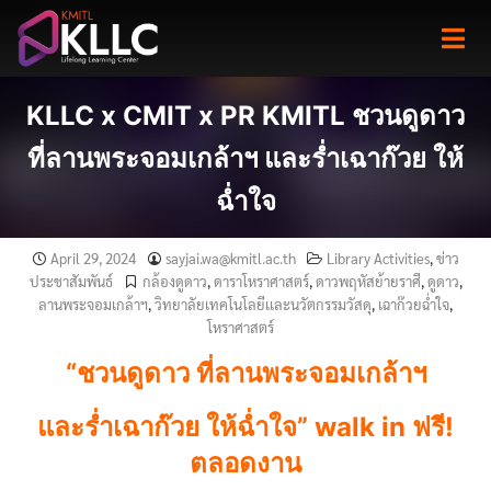
Skip
to
content
KLLC x CMIT x PR KMITL ชวนดูดาว
ที่ลานพระจอมเกล้าฯ และร่ำเฉาก๊วย ให้
ฉ่ำใจ
April 29, 2024
sayjai.wa@kmitl.ac.th
Library Activities
,
ข่าว
ประชาสัมพันธ์
กล้องดูดาว
,
ดาราโหราศาสตร์
,
ดาวพฤหัสย้ายราศี
,
ดูดาว
,
ลานพระจอมเกล้าฯ
,
วิทยาลัยเทคโนโลยีเเละนวัตกรรมวัสดุ
,
เฉาก๊วยฉ่ำใจ
,
โหราศาสตร์
“ชวนดูดาว ที่ลานพระจอมเกล้าฯ
และร่ำเฉาก๊วย ให้ฉ่ำใจ” walk in ฟรี!
ตลอดงาน