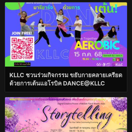
KLLC ชวนร่วมกิจกรรม ขยับกายคลายเครียด
ด้วยการเต้นแอโรบิค DANCE@KLLC