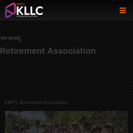
Skip
to
content
หมวดหมู่
Retirement Association
KMITL Retirement Association