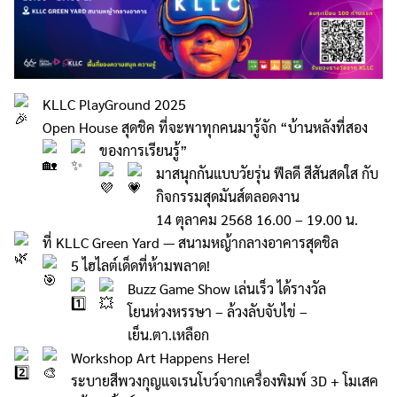
KLLC PlayGround 2025
Open House สุดชิค ที่จะพาทุกคนมารู้จัก “บ้านหลังที่สอง
ของการเรียนรู้”
มาสนุกกันแบบวัยรุ่น ฟีลดี สีสันสดใส
กับ
กิจกรรมสุดมันส์ตลอดงาน
14 ตุลาคม 2568 16.00 – 19.00 น.
ที่ KLLC Green Yard — สนามหญ้ากลางอาคารสุดชิล
5 ไฮไลต์เด็ดที่ห้ามพลาด!
Buzz Game Show เล่นเร็ว ได้รางวัล
โยนห่วงหรรษา – ล้วงลับจับไข่ –
เย็น.ตา.เหลือก
Workshop Art Happens Here!
ระบายสีพวงกุญแจเรนโบว์จากเครื่องพิมพ์ 3D + โมเสค