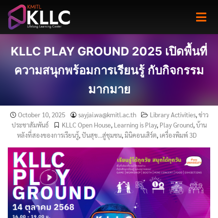
Skip
to
content
KLLC PLAY GROUND 2025 เปิดพื้นที่
ความสนุกพร้อมการเรียนรู้ กับกิจกรรม
มากมาย
October 10, 2025
sayjai.wa@kmitl.ac.th
Library Activities
,
ข่าว
ประชาสัมพันธ์
KLLC Open House
,
Learning is Play
,
Play Ground
,
บ้าน
หลังที่สองของการเรียนรู้
,
ปันสุข...สู่ชุมชน
,
มินิคอนเสิร์ต
,
เครื่องพิมพ์ 3D