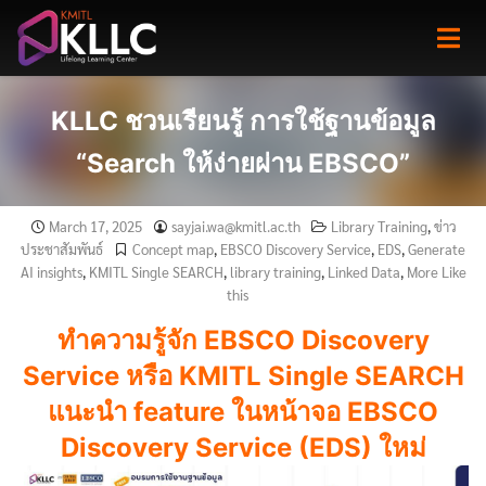
Skip
to
content
KLLC ชวนเรียนรู้ การใช้ฐานข้อมูล
“Search ให้ง่ายผ่าน EBSCO”
March 17, 2025
sayjai.wa@kmitl.ac.th
Library Training
,
ข่าว
ประชาสัมพันธ์
Concept map
,
EBSCO Discovery Service
,
EDS
,
Generate
AI insights
,
KMITL Single SEARCH
,
library training
,
Linked Data
,
More Like
this
ทำความรู้จัก EBSCO Discovery
Service หรือ KMITL Single SEARCH
แนะนำ feature ในหน้าจอ EBSCO
Discovery Service (EDS) ใหม่