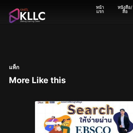
Skip
หน้า
หนังสือ/
to
แรก
สื่อ
content
แท็ก
More Like this