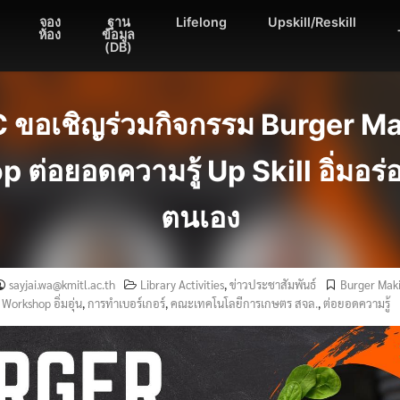
จอง
ฐาน
Lifelong
Upskill/Reskill
ห้อง
ข้อมูล
(DB)
 ขอเชิญร่วมกิจกรรม Burger M
ต่อยอดความรู้ Up Skill อิ่มอร่
ตนเอง
sayjai.wa@kmitl.ac.th
Library Activities
,
ข่าวประชาสัมพันธ์
Burger Mak
Workshop อิ่มอุ่น
,
การทําเบอร์เกอร์
,
คณะเทคโนโลยีการเกษตร สจล.
,
ต่อยอดความรู้