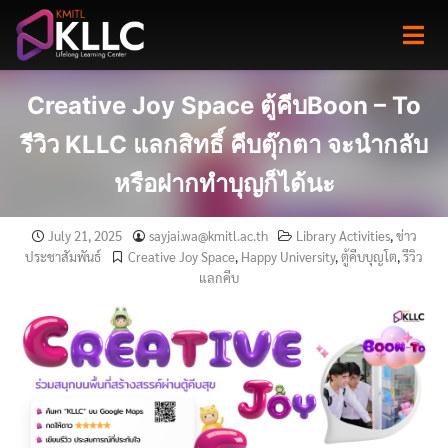
Skip
to
content
Creative Joy Space ตู้คีบBoon – To
รีวิว KLLC แลกสิทธิ์ คีบตุ๊กตา จะนำกลับ
หรือฝากทำบุญก็ได้นะ
July 21, 2025
sayjai.wa@kmitl.ac.th
Library Activities
,
ข่าว
ประชาสัมพันธ์
Creative Joy Space
,
Happy University
,
ตู้คีบบุญโต
,
รีวิว
แลกคีบ