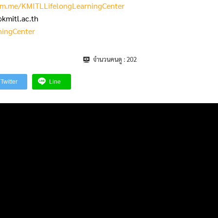
m.me/KMITLLifelongLearningCenter
@kmitl.ac.th
ningCenter
จำนวนคนดู :
202
Twitter
Line