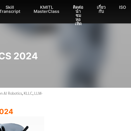
Skill
KMITL
ติดต่อ
เกี่ยว
ISO
Transcript
MasterClass
นำ
กับ
ชม
หอ
เทิด
CS 2024
n AI Robotics
,
KLLC
,
LLM-
024