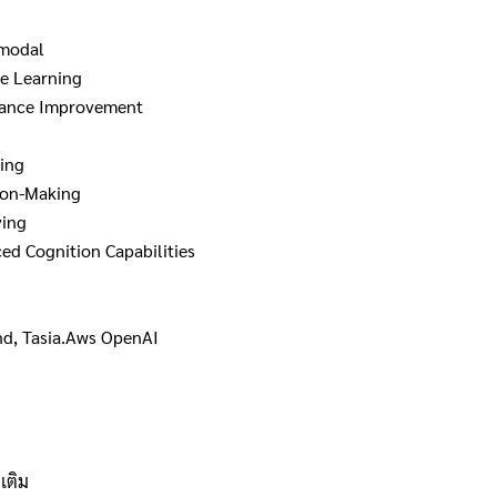
imodal
e Learning
mance Improvement
ing
on-Making
ving
d Cognition Capabilities
d, Tasia.Aws OpenAI
เติม