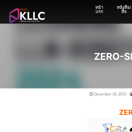
Skip
หน้า
หนังสือ/
to
แรก
สื่อ
content
ZERO-S
December 18, 2023
ZE