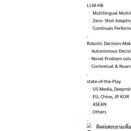
LLM-HB
ㆍ Multilingual Mult
ㆍ Zero- Shot Adaptiv
ㆍ Continues Perfor
.
Robotic Decision-Mak
ㆍAutonomous Decisi
ㆍNovel Problem sol
ㆍContextual & Nuarce
.
state-of-the-Play
ㆍ US Media, Deepmin
ㆍ EU, Chine, JP KOR
ㆍ ASEAN
ㆍ Others
.
ติดต่อสอบถามเพิ่ม