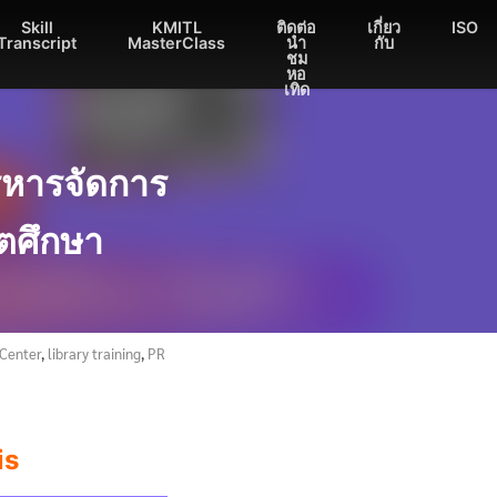
Skill
KMITL
ติดต่อ
เกี่ยว
ISO
Transcript
MasterClass
นำ
กับ
ชม
หอ
เทิด
ิหารจัดการ
ิตศึกษา
 Center
,
library training
,
PR
is