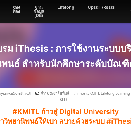
จอง
ฐาน
Lifelong
Upskill/Reskill
ห้อง
ข้อมูล
(DB)
บรม iThesis : การใช้งานระบบบร
ิพนธ์ สำหรับนักศึกษาระดับบัณฑ
ayjai.wa@kmitl.ac.th
ข่าวประชาสัมพันธ์
iThesis
,
KMITL Lifelong Learning
KLLC
#KMITL ก้าวสู่ Digital University
ำวิทยานิพนธ์ให้เบา สบายด้วยระบบ #iThes