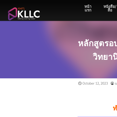
Skip
หน้า
หนังสือ/
to
แรก
สื่อ
content
หลักสูตรอ
วิทยาน
October 12, 2023
s
ท