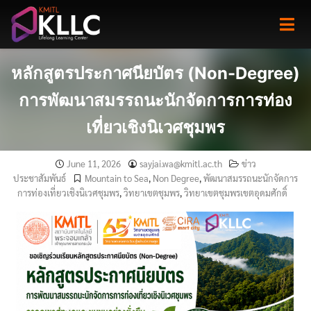
Skip
to
content
หลักสูตรประกาศนียบัตร (Non-Degree)
การพัฒนาสมรรถนะนักจัดการการท่อง
เที่ยวเชิงนิเวศชุมพร
June 11, 2026
sayjai.wa@kmitl.ac.th
ข่าว
ประชาสัมพันธ์
Mountain to Sea
,
Non Degree
,
พัฒนาสมรรถนะนักจัดการ
การท่องเที่ยวเชิงนิเวศชุมพร
,
วิทยาเขตชุมพร
,
วิทยาเขตชุมพรเขตอุดมศักดิ์