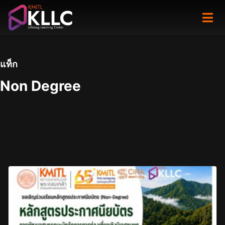
Skip
to
content
แท็ก
Non Degree