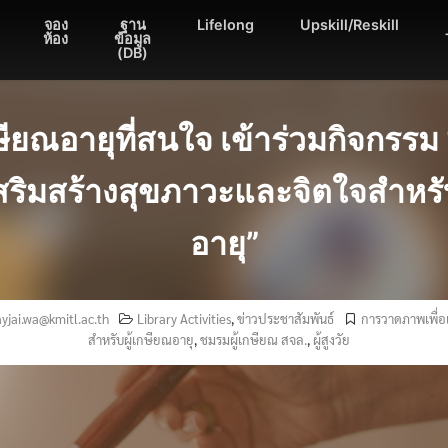
จอง
ฐาน
Lifelong
Upskill/Reskill
ห้อง
ข้อมูล
(DB)
ษียณอายุที่สนใจ เข้าร่วมกิจกรร
เสริมสร้างสุขภาวะและจิตใจสำหรับ
อายุ”
ayjai.wa@kmitl.ac.th
Library Activities
,
ข่าวประชาสัมพันธ์
การวาดภาพเพื่อ
สำหรับผู้เกษียณอายุ
,
ชมรมผู้เกษียณ สจล.
,
ผู้สูงวัย