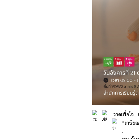
วาดเพื่อใจ…ส
“เกษียณไ
.