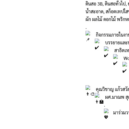
ดินสอ 3B, ดินสอทั่วไป,
น้ำสะอาด, สก็อตเทปใสข
ผัก ผลไม้ ดอกไม้ พริก
.
กิจกรรมภายในงา
บรรยายและพ
สาธิตเท
Wo
คุณวิชาญ แก้วสวัสด
ผศ.มาณพ สุ
.
มาร่วมว