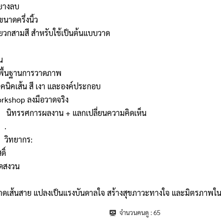
 ยางลบ
นาดครึ่งนิ้ว
หยวกสามสี สำหรับใช้เป็นต้นแบบวาด
น
ื้นฐานการวาดภาพ
คนิคเส้น สี เงา และองค์ประกอบ
rkshop ลงมือวาดจริง
นิทรรศการผลงาน + แลกเปลี่ยนความคิดเห็น
.
วิทยากร:
ิ์
ดสงวน
าดเส้นสาย แปลงเป็นแรงบันดาลใจ สร้างสุขภาวะทางใจ และมิตรภาพใ
จำนวนคนดู :
65