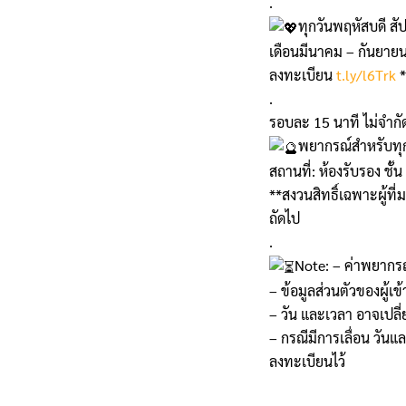
.
ทุกวันพฤหัสบดี สั
เดือนมีนาคม – กันยาย
ลงทะเบียน
t.ly/l6Trk
*
.
รอบละ 15 นาที ไม่จำกั
พยากรณ์สำหรับท
สถานที่: ห้องรับรอง ช
**สงวนสิทธิ์เฉพาะผู้ที
ถัดไป
.
Note: – ค่าพยากร
– ข้อมูลส่วนตัวของผู้เ
– วัน และเวลา อาจเปลี
– กรณีมีการเลื่อน วันแ
ลงทะเบียนไว้