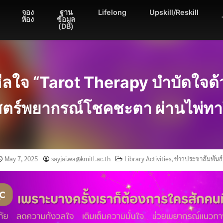
จอง
ฐาน
Lifelong
Upskill/Reskill
ห้อง
ข้อมูล
(DB)
ฮีลใจ “Tarot Therapy บำบัดใจด้
ตร์พยากรณ์โชคชะตา ผ่านไพ่ทา
May 7, 2025
sayjai.wa@kmitl.ac.th
Library Activities
,
ข่าวประชาสัมพันธ์