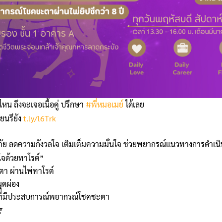
หน ถึงจะเจอเนื้อคู่ ปรึกษา
#พี่หมอเมย์
ได้เลย
ยนรึยัง
t.ly/l6Trk
ดภัย ลดความกังวลใจ เติมเต็มความมั่นใจ ช่วยพยากรณ์แนวทางการดำเนิน
ใจด้วยทาโรต์”
า ผ่านไพ่ทาโรต์
ผุดผ่อง
ี่มีประสบการณ์พยากรณ์โชคชะตา