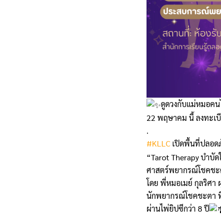
ดูดวงกับแม่หมอคนไ
22 พฤษาคม นี้ ลงทะเบี
.
#KLLC
เปิดพื้นที่ปลอ
“Tarot Therapy บำบัด
ศาสตร์พยากรณ์โชคชะต
โดย พี่หมอเมย์ กุลริศา 
นักพยากรณ์โชคชะตา ท
ผ่านไพ่ยิปซีกว่า 8 ปี