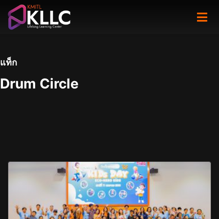
Skip
to
content
แท็ก
Drum Circle