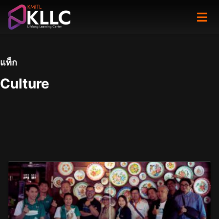
Skip
to
content
แท็ก
Culture