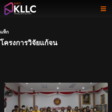
Skip
to
content
แท็ก
โครงการวิจัยแก้จน