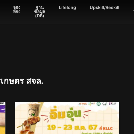
จอง
ฐาน
Lifelong
Upskill/Reskill
ห้อง
ข้อมูล
(DB)
รเกษตร สจล.