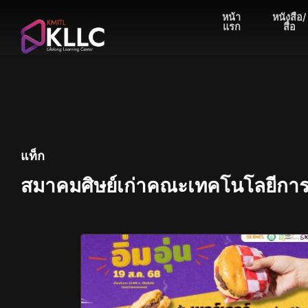
Skip
หน้า
หนังสือ/
to
แรก
สื่อ
content
แท็ก
สมาคมศิษย์เก่าคณะเทคโนโลยีกา