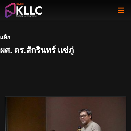
Skip
to
content
แท็ก
ผศ. ดร.สักรินทร์ แซ่ภู่