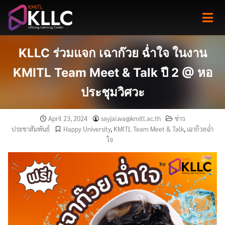
Skip
to
content
KLLC ร่วมแจก เฉาก๊วย ฉ่ำใจ ในงาน
KMITL Team Meet & Talk ปี 2 @ หอ
ประชุมวิศวะ
April 23, 2024
sayjai.wa@kmitl.ac.th
ข่าว
ประชาสัมพันธ์
Happy University
,
KMITL Team Meet & Talk
,
เฉาก๊วยฉ่ำ
ใจ