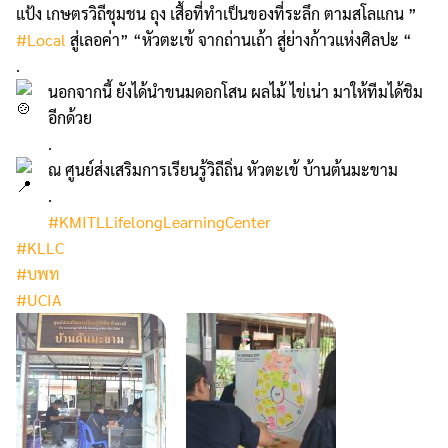
แป้ง เกษตรวิถีชุมชน ถุง เสื้อที่ทำเป็นของที่ระลึก ตามสโลแกน ”
#Local
สู่เลอค่า” “หัวตะเข้ จากถ่านเถ้า สู่ย่างก้าวแห่งศิลปะ “
.
นอกจากนี้ ยังได้นำขนมดอกโสน ผลไม้ ไข่เน่า มาให้ทีมได้ชิม
อีกด้วย
.
ณ ศูนย์ส่งเสริมการเรียนรู้วิถีถิ่น หัวตะเข้ บ้านต้นมะขาม
.
#KMITLLifelongLearningCenter
#KLLC
#บพท
#UCIA