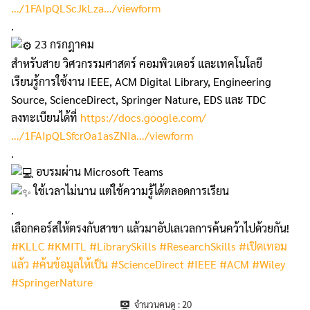
…/1FAIpQLScJkLza…/viewform
.
23 กรกฎาคม
สำหรับสาย วิศวกรรมศาสตร์ คอมพิวเตอร์ และเทคโนโลยี
เรียนรู้การใช้งาน IEEE, ACM Digital Library, Engineering
Source, ScienceDirect, Springer Nature, EDS และ TDC
ลงทะเบียนได้ที่
https://docs.google.com/
…/1FAIpQLSfcrOa1asZNIa…/viewform
.
อบรมผ่าน Microsoft Teams
ใช้เวลาไม่นาน แต่ใช้ความรู้ได้ตลอดการเรียน
.
เลือกคอร์สให้ตรงกับสาขา แล้วมาอัปเลเวลการค้นคว้าไปด้วยกัน!
#KLLC
#KMITL
#LibrarySkills
#ResearchSkills
#เปิดเทอม
แล้ว
#ค้นข้อมูลให้เป็น
#ScienceDirect
#IEEE
#ACM
#Wiley
#SpringerNature
จำนวนคนดู :
20