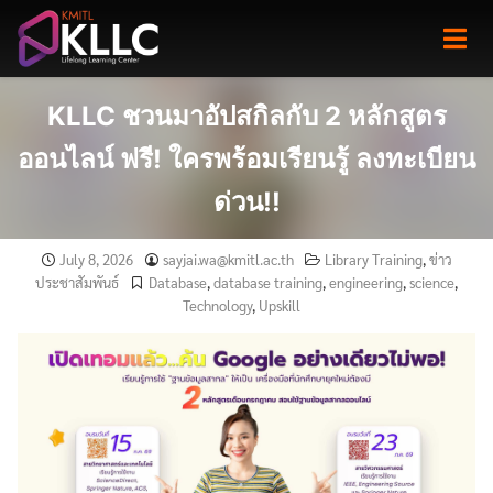
Skip
to
content
KLLC ชวนมาอัปสกิลกับ 2 หลักสูตร
ออนไลน์ ฟรี! ใครพร้อมเรียนรู้ ลงทะเบียน
ด่วน!!
July 8, 2026
sayjai.wa@kmitl.ac.th
Library Training
,
ข่าว
ประชาสัมพันธ์
Database
,
database training
,
engineering
,
science
,
Technology
,
Upskill