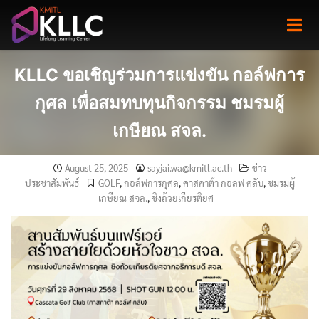
Skip
to
content
KLLC ขอเชิญร่วมการแข่งขัน กอล์ฟการ
กุศล เพื่อสมทบทุนกิจกรรม ชมรมผู้
เกษียณ สจล.
August 25, 2025
sayjai.wa@kmitl.ac.th
ข่าว
ประชาสัมพันธ์
GOLF
,
กอล์ฟการกุศล
,
คาสคาต้า กอล๋ฟ คลับ
,
ชมรมผู้
เกษียณ สจล.
,
ชิงถ้วยเกียรติยศ