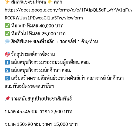
สมัครแข่งขันได้ที่นี่
คลิก
https://docs.google.com/forms/d/e/1FAIpQLSdPLvYrVy1q
RCCKWUus1PDwcaGi1laSTw/viewform
ทีม VIP ทีมละ 40,000 บาท
ทีมทั่วไป ทีมละ 25,000 บาท
สิทธิพิเศษ: ของที่ระลึก + รถกอล์ฟ 1 คัน/ท่าน
วัตถุประสงค์การจัดงาน
สนับสนุนกิจกรรมของชมรมผู้เกษียณ สจล.
สนับสนุนกิจกรรมนักศึกษา สจล.
เสริมสร้างความสัมพันธ์ระหว่างศิษย์เก่า คณาจารย์ นักศึกษา
และพันธมิตรของสถาบันฯ
ร่วมสนับสนุนป้ายประชาสัมพันธ์
ขนาด 45×45 ซม. ราคา 2,500 บาท
ขนาด 150×90 ซม. ราคา 15,000 บาท