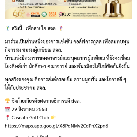
สวิงนี้…เพื่อสายใย สจล.
มาร่วมเป็นส่วนหนึ่งของการแข่งขัน กอล์ฟการกุศล เพื่อสมทบทุน
กิจกรรม ชมรมผู้เกษียณ สจล.
บ้านแห่งมิตรภาพของอาจารย์และบุคลากรผู้เกษียณ ที่ยังคงเชื่อม
โยงศิษย์เก่า นักศึกษา คณาจารย์ และพันธมิตรให้ใกล้ชิดกันยิ่งขึ้น
ทุกสวิงของคุณ คือการส่งต่อรอยยิ้ม ความผูกพัน และโอกาสดี ๆ
ให้กับประชาคม สจล.
ชิงถ้วยเกียรติยศจากอธิการบดี สจล.
29 สิงหาคม 2568
Cascata Golf Club
https://maps.app.goo.gl/X8PdNMv2CdPnX2pn6