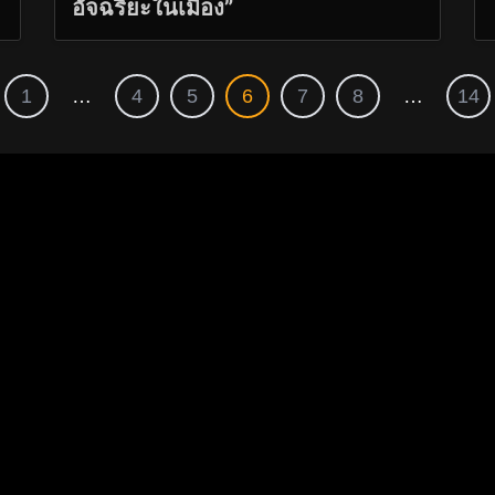
อัจฉริยะในเมือง”
1
…
4
5
6
7
8
…
14