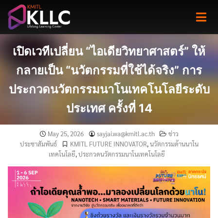
Skip
to
content
เปิดเวทีเปลี่ยน “ไอเดียวิทยาศาสตร์” ให้
กลายเป็น “นวัตกรรมที่ใช้ได้จริง” การ
ประกวดนวัตกรรมนาโนเทคโนโลยีระดับ
ประเทศ ครั้งที่ 14
May 25, 2026
sayjai.wa@kmitl.ac.th
ข่าว
ประชาสัมพันธ์
KMITL FUTURE INNOVATOR
,
นวัตกรรมด้านนาโน
เทคโนโลยี
,
ประกวดนวัตกรรมนาโนเทคโนโลยี