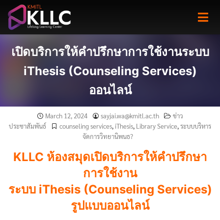
Skip
to
content
เปิดบริการให้คำปรึกษาการใช้งานระบบ
iThesis (Counseling Services)
ออนไลน์
March 12, 2024
sayjai.wa@kmitl.ac.th
ข่าว
ประชาสัมพันธ์
counseling services
,
iThesis
,
Library Service
,
ระบบบริหาร
จัดการวิทยานิพนธ?
KLLC ห้องสมุดเปิดบริการให้คำปรึกษา
การใช้งาน
ระบบ iThesis (Counseling Services)
รูปแบบออนไลน์