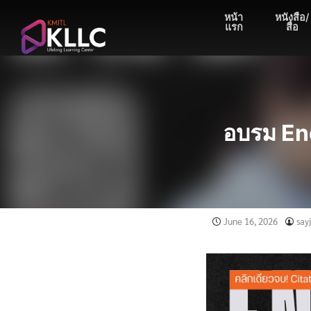
Skip
หน้า
หนังสือ/
to
แรก
สื่อ
content
อบรม En
June 16, 2026
say