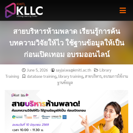
Skip
to
content
สายบริหารห้ามพลาด เรียนรู้การค้น
บทความวิจัยให้ไว ใช้ฐานข้อมูลให้เป็น
ก่อนเปิดเทอม อบรมออนไลน์
June 5, 2026
sayjai.wa@kmitl.ac.th
Library
Training
database training
,
library training
,
สายบริหาร
,
อบรมการใช้งาน
ฐานข้อมูล