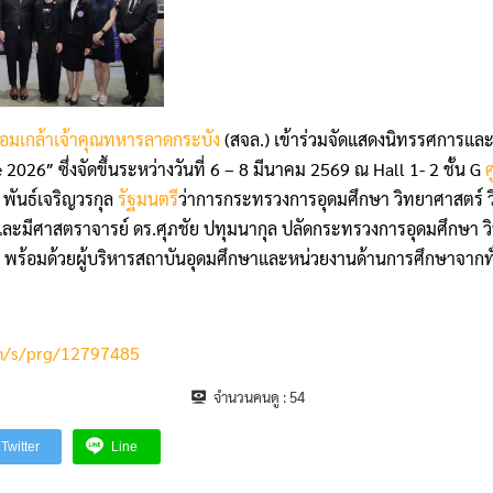
อมเกล้าเจ้าคุณทหารลาดกระบัง
(สจล.) เข้าร่วมจัดแสดงนิทรรศการแล
26″ ซึ่งจัดขึ้นระหว่างวันที่ 6 – 8 มีนาคม 2569 ณ Hall 1- 2 ชั้น G
์ พันธ์เจริญวรกุล
รัฐมนตรี
ว่าการกระทรวงการอุดมศึกษา วิทยาศาสตร์ ว
และมีศาสตราจารย์ ดร.ศุภชัย ปทุมนากุล ปลัดกระทรวงการอุดมศึกษา วิ
พร้อมด้วยผู้บริหารสถาบันอุดมศึกษาและหน่วยงานด้านการศึกษาจากทั
m/s/prg/12797485
จำนวนคนดู :
54
Twitter
Line