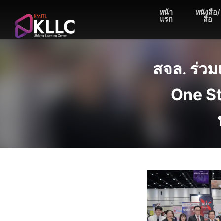
Skip
หน้า
หนังสือ/
to
แรก
สื่อ
content
สจล. ร่ว
One St