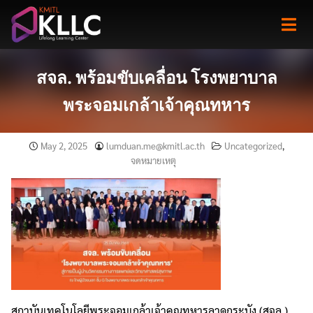
Skip
to
content
สจล. พร้อมขับเคลื่อน โรงพยาบาล
พระจอมเกล้าเจ้าคุณทหาร
May 2, 2025
lumduan.me@kmitl.ac.th
Uncategorized
,
จดหมายเหตุ
สถาบันเทคโนโลยีพระจอมเกล้าเจ้าคุณทหารลาดกระบัง (สจล.)