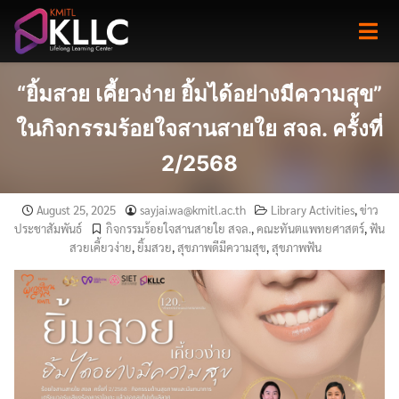
Skip
to
content
“ยิ้มสวย เคี้ยวง่าย ยิ้มได้อย่างมีความสุข”
ในกิจกรรมร้อยใจสานสายใย สจล. ครั้งที่
2/2568
August 25, 2025
sayjai.wa@kmitl.ac.th
Library Activities
,
ข่าว
ประชาสัมพันธ์
กิจกรรมร้อยใจสานสายใย สจล.
,
คณะทันตแพทยศาสตร์
,
ฟัน
สวยเคี้ยวง่าย
,
ยิ้มสวย
,
สุขภาพดีมีความสุข
,
สุขภาพฟัน