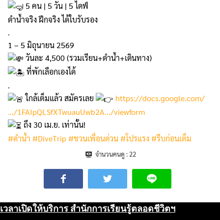
5 คน | 5 วัน | 5 ไดฟ์
ดำน้ำจริง ฝึกจริง ได้ใบรับรอง
.
1 – 5 มิถุนายน 2569
วันละ 4,500 (รวมเรียน+ดำน้ำ+เดินทาง)
ที่พักเลือกเองได้
.
ใกล้เต็มแล้ว สมัครเลย
https://docs.google.com/
…/1FAIpQLSfXTwuauUwb2A…/viewform
ถึง 30 เม.ย. เท่านั้น!
#ดำน้ำ
#DiveTrip
#ชวนเพื่อนด่วน
#โปรแรง
#รีบก่อนเต็ม
จำนวนคนดู :
22
เวลาเปิดให้บริการ สำนักการเรียนรู้ตลอดชีวิตฯ