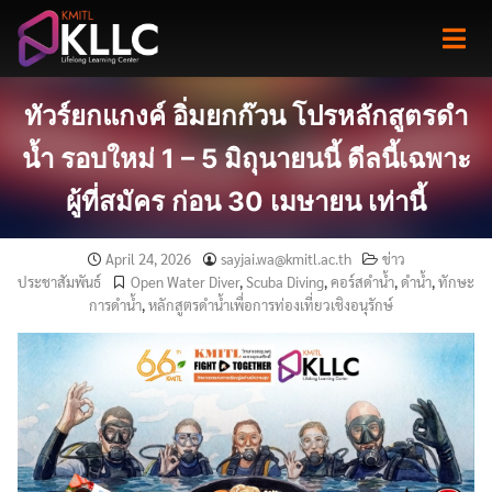
Skip
to
content
ทัวร์ยกแกงค์ อิ่มยกก๊วน โปรหลักสูตรดำ
น้ำ รอบใหม่ 1 – 5 มิถุนายนนี้ ดีลนี้เฉพาะ
ผู้ที่สมัคร ก่อน 30 เมษายน เท่านี้
April 24, 2026
sayjai.wa@kmitl.ac.th
ข่าว
ประชาสัมพันธ์
Open Water Diver
,
Scuba Diving
,
คอร์สดำน้ำ
,
ดำน้ำ
,
ทักษะ
การดำน้ำ
,
หลักสูตรดำน้ำเพื่อการท่องเที่ยวเชิงอนุรักษ์