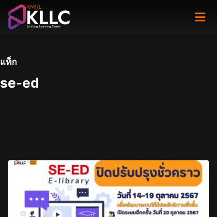
Skip
to
content
แท็ก
se-ed