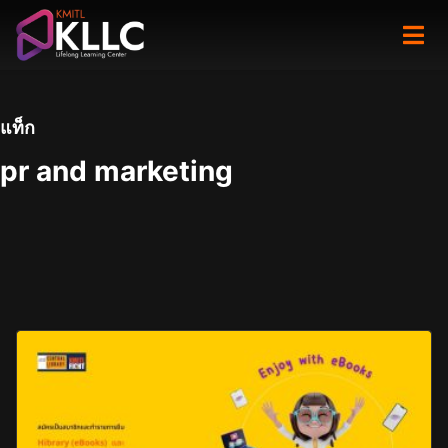
Skip
to
content
แท็ก
pr and marketing