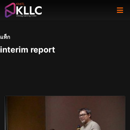
Skip
to
content
แท็ก
interim report