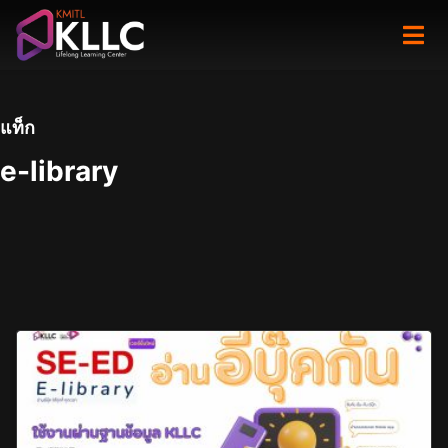
Skip
to
content
แท็ก
e-library