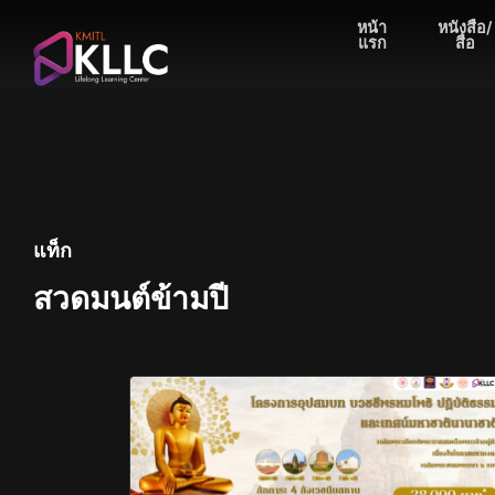
Skip
หน้า
หนังสือ/
to
แรก
สื่อ
content
แท็ก
สวดมนต์ข้ามปี