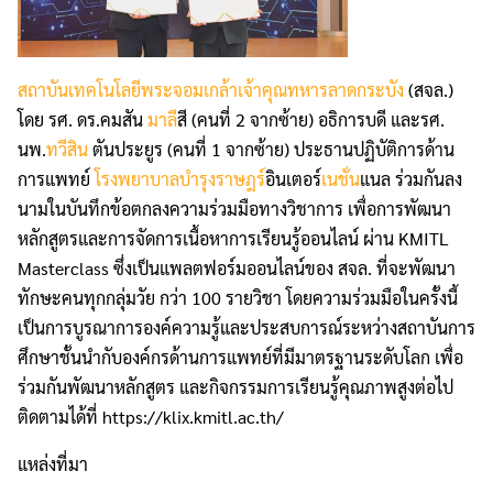
สถาบันเทคโนโลยีพระจอมเกล้าเจ้าคุณทหารลาดกระบัง
(สจล.)
โดย รศ. ดร.คมสัน
มาลี
สี (คนที่ 2 จากซ้าย) อธิการบดี และรศ.
นพ.
ทวีสิน
ตันประยูร (คนที่ 1 จากซ้าย) ประธานปฏิบัติการด้าน
การแพทย์
โรงพยาบาลบำรุงราษฎร์
อินเตอร์
เนชั่น
แนล ร่วมกันลง
นามในบันทึกข้อตกลงความร่วมมือทางวิชาการ เพื่อการพัฒนา
หลักสูตรและการจัดการเนื้อหาการเรียนรู้ออนไลน์ ผ่าน KMITL
Masterclass ซึ่งเป็นแพลตฟอร์มออนไลน์ของ สจล. ที่จะพัฒนา
ทักษะคนทุกกลุ่มวัย กว่า 100 รายวิชา โดยความร่วมมือในครั้งนี้
เป็นการบูรณาการองค์ความรู้และประสบการณ์ระหว่างสถาบันการ
ศึกษาชั้นนำกับองค์กรด้านการแพทย์ที่มีมาตรฐานระดับโลก เพื่อ
ร่วมกันพัฒนาหลักสูตร และกิจกรรมการเรียนรู้คุณภาพสูงต่อไป
ติดตามได้ที่ https://klix.kmitl.ac.th/
แหล่งที่มา