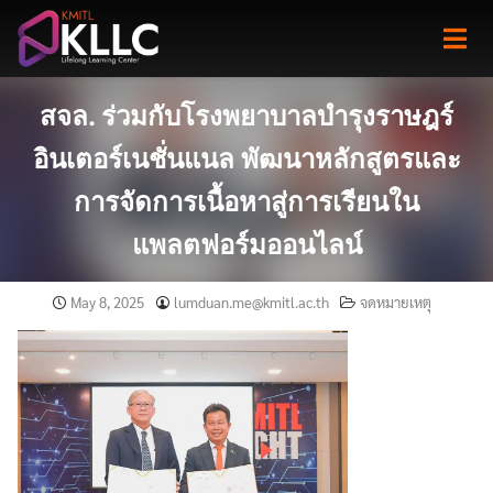
Skip
to
content
สจล. ร่วมกับโรงพยาบาลบำรุงราษฎร์
อินเตอร์เนชั่นแนล พัฒนาหลักสูตรและ
การจัดการเนื้อหาสู่การเรียนใน
แพลตฟอร์มออนไลน์
May 8, 2025
lumduan.me@kmitl.ac.th
จดหมายเหตุ