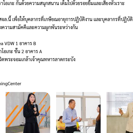
าราโอเกะ กันด้วยความสนุกสนาน เต็มไปด้วยรอยยิ้มและเสียงหัวเราะ
ล.นี้ เพื่อให้บุคลากรที่เกษียณอายุการปฏิบัติงาน และบุคลากรที่ปฏิบัติ
างความสามัคคีและความผูกพันระหว่างกัน
Area VDW 1 อาคาร B
โอเกะ ชั้น 2 อาคาร A
ชีวิตพระจอมเกล้าเจ้าคุณทหารลาดกระบัง
ningCenter