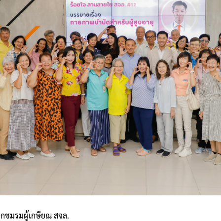
ิกชมรมผู้เกษียณ สจล.