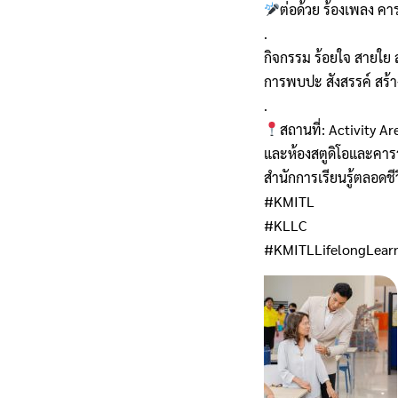
ต่อด้วย ร้องเพลง ค
.
กิจกรรม ร้อยใจ สายใย สจ
การพบปะ สังสรรค์ สร้
.
สถานที่: Activity 
และห้องสตูดิโอและคารา
สำนักการเรียนรู้ตลอด
#KMITL
#KLLC
#KMITLLifelongLear