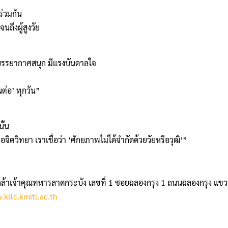
ร่วมกัน
นถึงผู้สูงวัย
นในบรรยากาศสนุก มีแรงบันดาลใจ
นต่อ’ ทุกวัน”
ั้น
อจิตวิทยา เราเชื่อว่า ‘ศักยภาพไม่ได้จำกัดด้วยวัยหรือวุฒิ’”
ล้าเจ้าคุณทหารลาดกระบัง เลขที่ 1 ซอยฉลองกรุง 1 ถนนฉลองกรุง แข
kllc.kmitl.ac.th